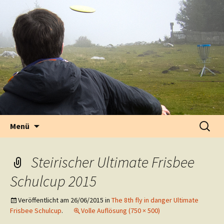
fly in danger | disc sports
Springe zum Inhalt
Suche
Menü
nach:
Steirischer Ultimate Frisbee
Schulcup 2015
Veröffentlicht am
26/06/2015
in
The 8th fly in danger Ultimate
Frisbee Schulcup
.
Volle Auflösung (750 × 500)