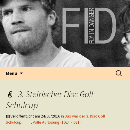
fly in danger | disc sports
Springe zum Inhalt
Suche
Menü
nach:
3. Steirischer Disc Golf
Schulcup
Veröffentlicht am
24/05/2016
in
Das war der 3. Disc Golf
Schulcup
.
Volle Auflösung (1024 × 681)